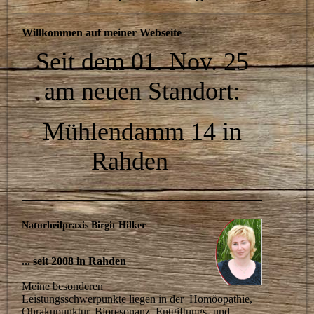
Willkommen auf meiner Webseite
Seit dem 01. Nov. 25
am neuen Standort:
Mühlendamm 14 in
Rahden
Naturheilpraxis Birgit Hilker
... seit 2008 in Rahden
Meine besonderen
Leistungsschwerpunkte liegen in der Homöopathie,
Ohrakupunktur, Bioresonanz, Entgiftungs- und